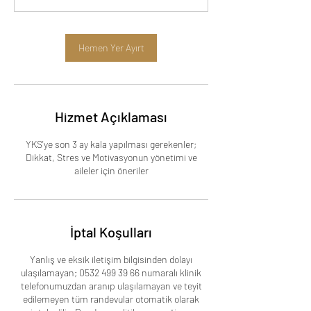
.
Hemen Yer Ayırt
Hizmet Açıklaması
YKS'ye son 3 ay kala yapılması gerekenler;
Dikkat, Stres ve Motivasyonun yönetimi ve
aileler için öneriler
İptal Koşulları
Yanlış ve eksik iletişim bilgisinden dolayı
ulaşılamayan; 0532 499 39 66 numaralı klinik
telefonumuzdan aranıp ulaşılamayan ve teyit
edilemeyen tüm randevular otomatik olarak