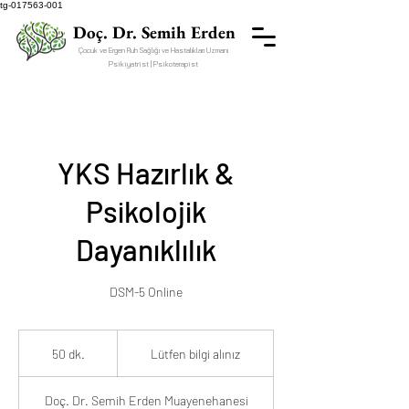
tg-017563-001
Doç. Dr. Semih Erden
Çocuk ve Ergen Ruh Sağlığı ve Hastalıkları Uzmanı
Psikiyatrist | Psikoterapist
YKS Hazırlık &
Psikolojik
Dayanıklılık
DSM-5 Online
Lütfen
bilgi
50 dk.
5
Lütfen bilgi alınız
alınız
0
d
Doç. Dr. Semih Erden Muayenehanesi
k