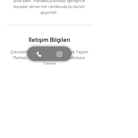
iptal edilir. Randevu politikası gereğince
buradan alınan her randevuda bu durum
geçerlidir.
İletişim Bilgileri
Çukurambar, 1071 Usta Ankara İş ve Yaşam
Merkezi, 1443. Caddesi, Çankaya/Ankara,
Türkiye
0532 499 39 66
drsemiherden@gmail.com
Abone olarak yeni gelişmelerden
haberdar olabilirsiniz