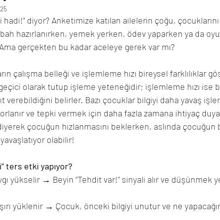
025
hadi!” diyor? Anketimize katılan ailelerin çoğu, çocuklarını
! Sabah hazırlanırken, yemek yerken, ödev yaparken ya da oy
 Ama gerçekten bu kadar aceleye gerek var mı? 
rın çalışma belleği ve işlemleme hızı bireysel farklılıklar gö
 geçici olarak tutup işleme yeteneğidir; işlemleme hızı ise bu
ıt verebildiğini belirler. Bazı çocuklar bilgiyi daha yavaş işler
orlanır ve tepki vermek için daha fazla zamana ihtiyaç duya
diyerek çocuğun hızlanmasını beklerken, aslında çocuğun b
yavaşlatıyor olabilir!
” ters etki yapıyor?
ygı yükselir → Beyin “Tehdit var!” sinyali alır ve düşünmek y
şırı yüklenir → Çocuk, önceki bilgiyi unutur ve ne yapacağı