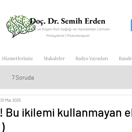
Doç. Dr. Semih Erden
Çocuk ve Ergen Ruh Sağlığı ve Hastalıkları Uzmanı
Psikiyatrist | Psikoterapist
Hizmetlerimiz
Makaleler
Radyo Yayınları
Rande
7 Soruda
10 Mar 2025
! Bu ikilemi kullanmayan 
)