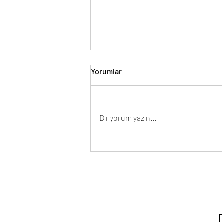
Yorumlar
Bir yorum yazın...
Esnek Düşünme (Bilişsel
Esneklik) Nasıl Geliştirilir?