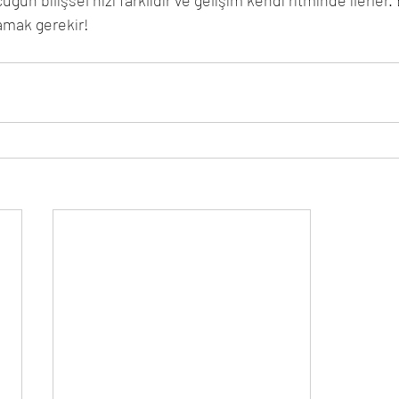
un bilişsel hızı farklıdır ve gelişim kendi ritminde ilerler.
amak gerekir! 