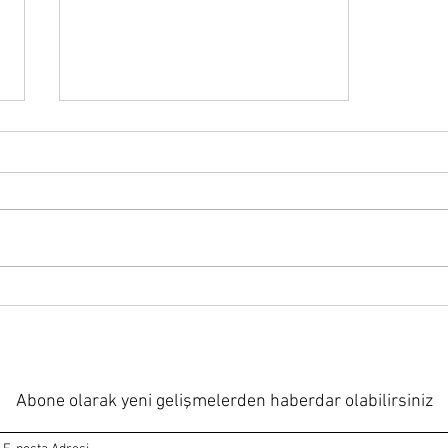
Dikkat Eksikliği ve Çalışma
Belleği: Neden bazen yeni
bilgileri hemen unuturuz?
Abone olarak yeni gelişmelerden haberdar olabilirsiniz