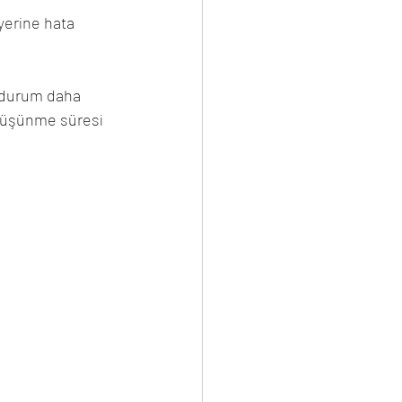
yerine hata 
 durum daha 
 düşünme süresi 