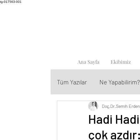
tg-017563-001
Ana Sayfa
Ekibimiz
Tüm Yazılar
Ne Yapabilirim?
Doç.Dr.Semih Erden
Hadi Hadi
çok azdır: