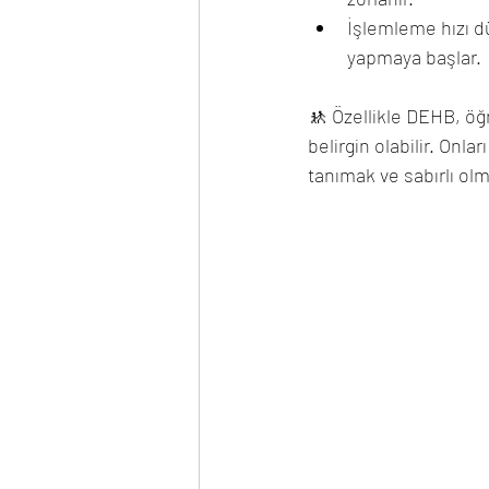
İşlemleme hızı d
yapmaya başlar.
🚸 Özellikle DEHB, ö
belirgin olabilir. On
tanımak ve sabırlı olm