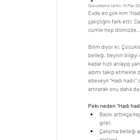
Güncelleme tarihi:
14 Mar 2
Evde en çok kim “Hadi 
çalıştığını fark etti
cümle hep dilimizde.
Bilim diyor ki: Çocukla
belleği, beynin bilgiyi
kadar hızlı anlayıp yan
adımı takip etmekte z
ebeveyn “Hadi hadi!” 
artırarak onu daha da 
Peki neden “Hadi hadi
Baskı arttıkça ka
girer.
Çalışma belleği a
zorlanır.