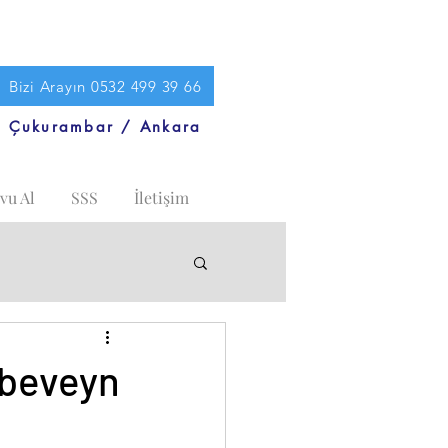
Bizi Arayın 0532 499 39 66
Çukurambar / Ankara
vu Al
SSS
İletişim
ebeveyn