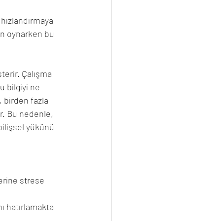
 hızlandırmaya 
un oynarken bu 
sterir. Çalışma 
 bilgiyi ne 
, birden fazla 
r. Bu nedenle, 
ilişsel yükünü 
erine strese 
nı hatırlamakta 